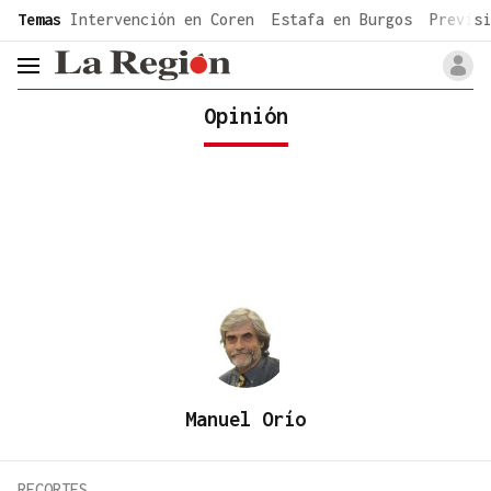
common.go-to-content
Temas
Intervención en Coren
Estafa en Burgos
Previsi
header.menu.open
Opinión
Manuel Orío
RECORTES