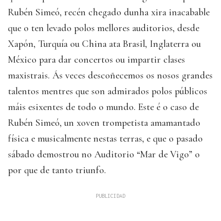
Rubén Simeó, recén chegado dunha xira inacabable
que o ten levado polos mellores auditorios, desde
Xapón, Turquía ou China ata Brasil, Inglaterra ou
México para dar concertos ou impartir clases
maxistrais. Ás veces descoñecemos os nosos grandes
talentos mentres que son admirados polos públicos
máis esixentes de todo o mundo. Este é o caso de
Rubén Simeó, un xoven trompetista amamantado
física e musicalmente nestas terras, e que o pasado
sábado demostrou no Auditorio “Mar de Vigo” o
por que de tanto triunfo.