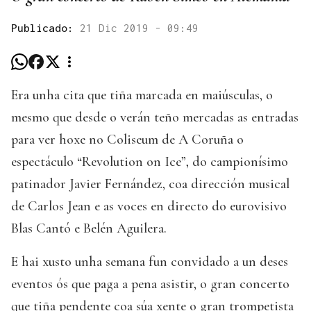
Publicado:
21 Dic 2019 - 09:49
Era unha cita que tiña marcada en maiúsculas, o
mesmo que desde o verán teño mercadas as entradas
para ver hoxe no Coliseum de A Coruña o
espectáculo “Revolution on Ice”, do campionísimo
patinador Javier Fernández, coa dirección musical
de Carlos Jean e as voces en directo do eurovisivo
Blas Cantó e Belén Aguilera.
E hai xusto unha semana fun convidado a un deses
eventos ós que paga a pena asistir, o gran concerto
que tiña pendente coa súa xente o gran trompetista