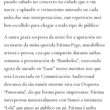
pasado sábado no concerto na cidade que o víu
nacer, e aplaudir o virtuosismo amosado en cada
unha das súas interpretacións, cun repertorio moi
ben escollido para chegar a todo tipo de público.
A outra grata sorpresa da noite foi a aparición no
escenario da miña querida Fátima Pego, marabillosa
artista e persoa, coa que compartín durante unhas
semanas a presentación de “Bamboleo”, exercendo
agora de xurado en “Luar” nestes mesiños nos que
esta Licenciada en Comunicación Audiovisual
descansa da súa tamén enorme xira coa Orquesta
“Panorama”, da que forma parte importante. Fátima
interpretou maxistralmente con Simeó a intimista
“Lela” que puxo ao público en pé. Fátima é unha