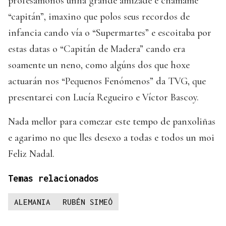
profesámonos unha grande amizade e chámame
“capitán”, imaxino que polos seus recordos de
infancia cando vía o “Supermartes” e escoitaba por
estas datas o “Capitán de Madera” cando era
soamente un neno, como algúns dos que hoxe
actuarán nos “Pequenos Fenómenos” da TVG, que
presentarei con Lucía Regueiro e Víctor Bascoy.
Nada mellor para comezar este tempo de panxoliñas
e agarimo no que lles desexo a todas e todos un moi
Feliz Nadal.
Temas relacionados
ALEMANIA
RUBÉN SIMEÓ