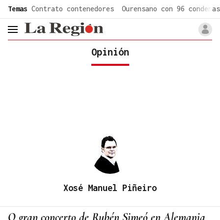
common.go-to-content
Temas
Contrato contenedores
Ourensano con 96 condenas
header.menu.open
Opinión
Xosé Manuel Piñeiro
O gran concerto de Rubén Simeó en Alemania