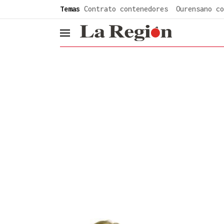
common.go-to-content
Temas
Contrato contenedores
Ourensano co
header.menu.open