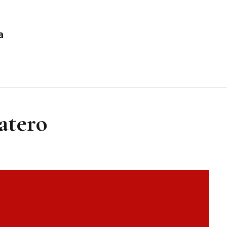
a
atero