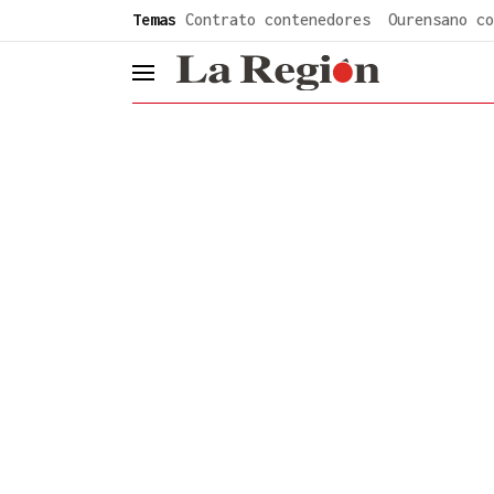
common.go-to-content
Temas
Contrato contenedores
Ourensano co
header.menu.open