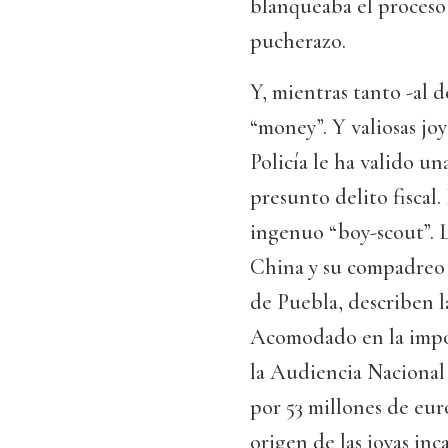
blanqueaba el proceso 
pucherazo.
Y, mientras tanto -al 
“money”. Y valiosas jo
Policía le ha valido 
presunto delito fiscal.
ingenuo “boy-scout”. L
China y su compadreo 
de Puebla, describen la
Acomodado en la impos
la Audiencia Nacional 
por 53 millones de eur
origen de las joyas in