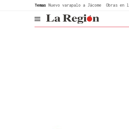
common.go-to-content
Temas
Nuevo varapalo a Jácome
Obras en l
header.menu.open