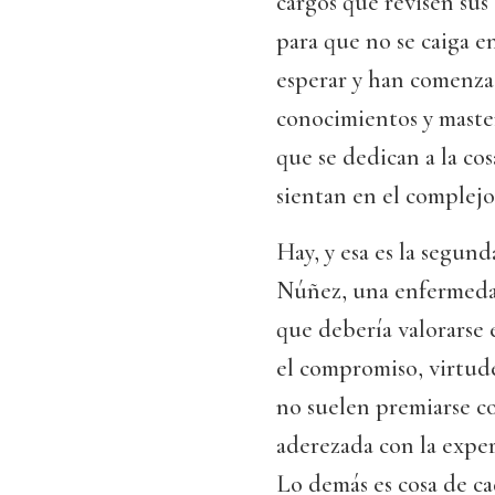
cargos que revisen sus
para que no se caiga e
esperar y han comenzad
conocimientos y master
que se dedican a la co
sientan en el complej
Hay, y esa es la segund
Núñez, una enfermedad
que debería valorarse e
el compromiso, virtude
no suelen premiarse c
aderezada con la experi
Lo demás es cosa de ca