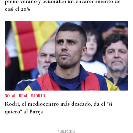
pleno verano y acumulan un encarecimiento de
casi el 20%
NO AL REAL MADRID
Rodri, el mediocentro más deseado, da el "sí
quiero" al Barça