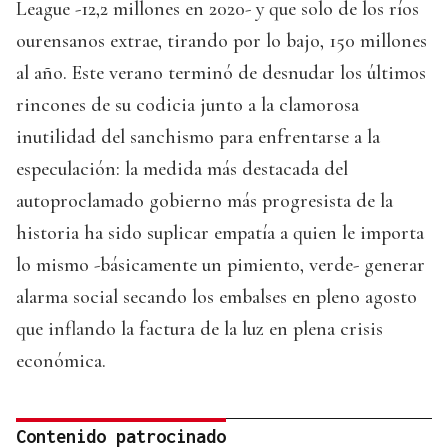
League -12,2 millones en 2020- y que solo de los ríos
ourensanos extrae, tirando por lo bajo, 150 millones
al año. Este verano terminó de desnudar los últimos
rincones de su codicia junto a la clamorosa
inutilidad del sanchismo para enfrentarse a la
especulación: la medida más destacada del
autoproclamado gobierno más progresista de la
historia ha sido suplicar empatía a quien le importa
lo mismo -básicamente un pimiento, verde- generar
alarma social secando los embalses en pleno agosto
que inflando la factura de la luz en plena crisis
económica.
Contenido patrocinado