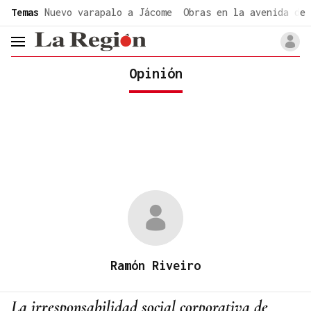
common.go-to-content
Temas
Nuevo varapalo a Jácome
Obras en la avenida de 
header.menu.open
Opinión
Ramón Riveiro
La irresponsabilidad social corporativa de