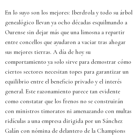
En lo suyo son los mejores: Iberdrola y todo su árbol
genealógico llevan ya ocho décadas esquilmando a
Ourense sin dejar más que una limosna a repartir
entre concellos que ayudaron a vaciar tras ahogar
sus mejores tierras. A día de hoy su
comportamiento ya solo sirve para demostrar cómo
ciertos sectores necesitan topes para garantizar un
equilibrio entre el beneficio privado y el interés
general. Este razonamiento parece tan evidente
como constatar que los frenos no se construirán
con ministros timoratos ni amenazando con multas
ridículas a una empresa dirigida por un Sánchez
Galán con nómina de delantero de la Champions