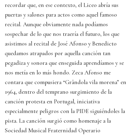
recordar que, en ese contexto, el Liceo abría sus
puertas y salones para actos como aquel famoso
recital. Aunque obviamente nada podíamos
sospechar de lo que nos traería el futuro, los que
asistimos al recital de José Afonso y Benedicto
quedamos atrapados por aquella canción tan
pegadiza y sonora que enseguida aprendíamos y se
nos metía en lo más hondo. Zeca Afonso me
contara que compusiera “Grândola vila morena” en
1964, dentro del temprano surgimiento de la
canción protesta en Portugal, iniciativa
especialmente peligros con la PIDE siguiéndoles la
pista. La canción surgió como homenaje a la
Sociedad Musical Fraternidad Operario