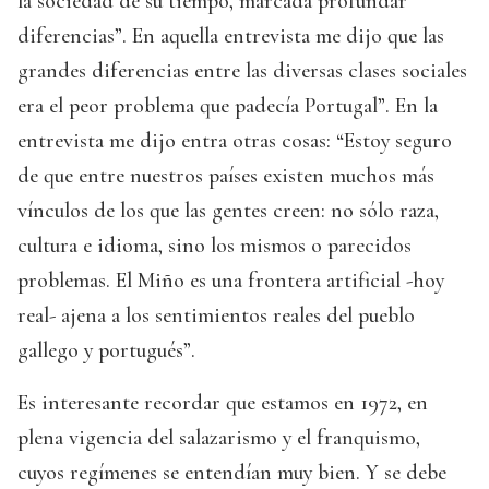
la sociedad de su tiempo, marcada profundar
diferencias”. En aquella entrevista me dijo que las
grandes diferencias entre las diversas clases sociales
era el peor problema que padecía Portugal”. En la
entrevista me dijo entra otras cosas: “Estoy seguro
de que entre nuestros países existen muchos más
vínculos de los que las gentes creen: no sólo raza,
cultura e idioma, sino los mismos o parecidos
problemas. El Miño es una frontera artificial -hoy
real- ajena a los sentimientos reales del pueblo
gallego y portugués”.
Es interesante recordar que estamos en 1972, en
plena vigencia del salazarismo y el franquismo,
cuyos regímenes se entendían muy bien. Y se debe