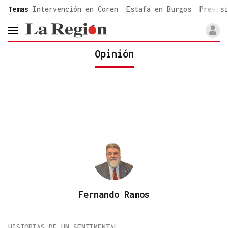
common.go-to-content
Temas
Intervención en Coren
Estafa en Burgos
Previsi
header.menu.open
Opinión
Fernando Ramos
HISTORIAS DE UN SENTIMENTAL