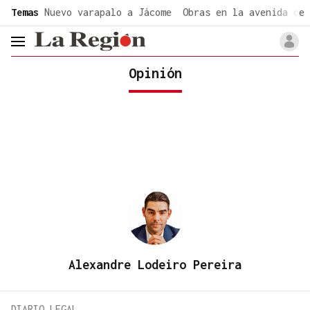
common.go-to-content
Temas
Nuevo varapalo a Jácome
Obras en la avenida de 
header.menu.open
Opinión
Alexandre Lodeiro Pereira
DIARIO LEGAL