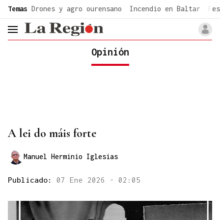
common.go-to-content
Temas
Drones y agro ourensano
Incendio en Baltar
Fes
header.menu.open
Opinión
A lei do máis forte
Manuel Herminio Iglesias
Publicado:
07 Ene 2026 - 02:05