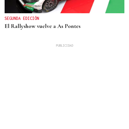
SEGUNDA EDICIÓN
El Rallyshow vuelve a As Pontes
ESTANCIA EN GALICIA
María y Consuelo, de Alicante hasta Ourense:
“Nos quedan cosas por ver, así que tendremos que