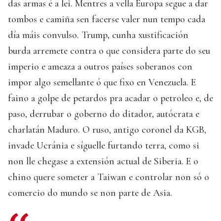
das armas é a lei. Mentres a vella Europa segue a dar
tombos e camiña sen facerse valer nun tempo cada
día máis convulso. Trump, cunha xustificación
burda arremete contra o que considera parte do seu
imperio e ameaza a outros países soberanos con
impor algo semellante ó que fixo en Venezuela. E
faino a golpe de petardos pra acadar o petroleo e, de
paso, derrubar o goberno do ditador, autócrata e
charlatán Maduro. O ruso, antigo coronel da KGB,
invade Ucránia e síguelle furtando terra, como si
non lle chegase a extensión actual de Siberia. E o
chino quere someter a Taiwan e controlar non só o
comercio do mundo se non parte de Asia.