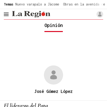
common.go-to-content
Temas
Nuevo varapalo a Jácome
Obras en la avenida de 
header.menu.open
Opinión
José Gómez López
El liderazgo del Papa