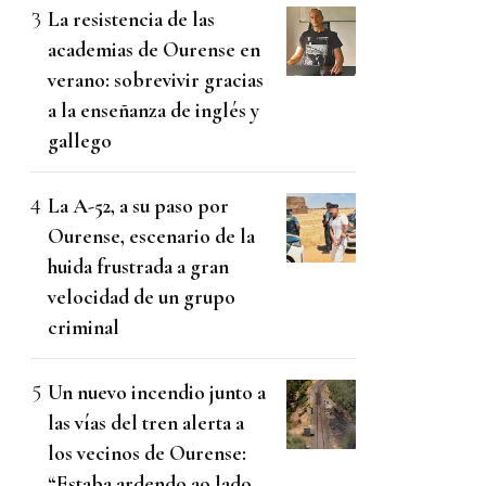
La resistencia de las
academias de Ourense en
verano: sobrevivir gracias
a la enseñanza de inglés y
gallego
La A-52, a su paso por
Ourense, escenario de la
huida frustrada a gran
velocidad de un grupo
criminal
Un nuevo incendio junto a
las vías del tren alerta a
los vecinos de Ourense:
“Estaba ardendo ao lado