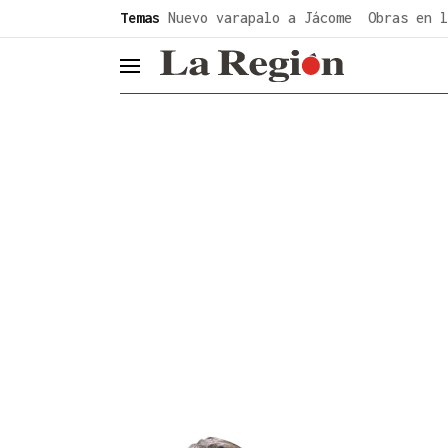
common.go-to-content
Temas
Nuevo varapalo a Jácome
Obras en l
header.menu.open