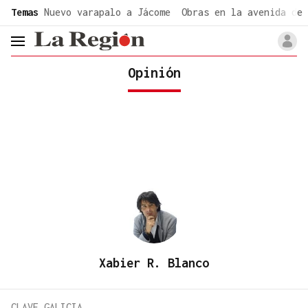
common.go-to-content
Temas
Nuevo varapalo a Jácome
Obras en la avenida de 
header.menu.open
Opinión
Xabier R. Blanco
CLAVE GALICIA