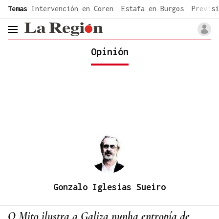
common.go-to-content
Temas
Intervención en Coren
Estafa en Burgos
Previsi
header.menu.open
Opinión
Gonzalo Iglesias Sueiro
O Mito ilustra a Galiza nunha entropía de