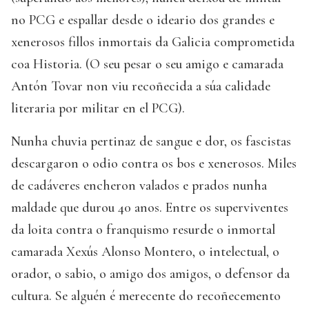
no PCG e espallar desde o ideario dos grandes e
xenerosos fillos inmortais da Galicia comprometida
coa Historia. (O seu pesar o seu amigo e camarada
Antón Tovar non viu recoñecida a súa calidade
literaria por militar en el PCG).
Nunha chuvia pertinaz de sangue e dor, os fascistas
descargaron o odio contra os bos e xenerosos. Miles
de cadáveres encheron valados e prados nunha
maldade que durou 40 anos. Entre os superviventes
da loita contra o franquismo resurde o inmortal
camarada Xexús Alonso Montero, o intelectual, o
orador, o sabio, o amigo dos amigos, o defensor da
cultura. Se alguén é merecente do recoñecemento