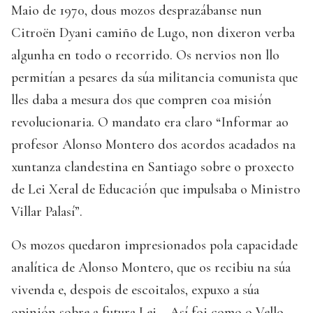
Maio de 1970, dous mozos desprazábanse nun
Citroën Dyani camiño de Lugo, non dixeron verba
algunha en todo o recorrido. Os nervios non llo
permitían a pesares da súa militancia comunista que
lles daba a mesura dos que compren coa misión
revolucionaria. O mandato era claro “Informar ao
profesor Alonso Montero dos acordos acadados na
xuntanza clandestina en Santiago sobre o proxecto
de Lei Xeral de Educación que impulsaba o Ministro
Villar Palasí”.
Os mozos quedaron impresionados pola capacidade
analítica de Alonso Montero, que os recibiu na súa
vivenda e, despois de escoitalos, expuxo a súa
opinión sobre a futura Lei… Así foi como o Vello