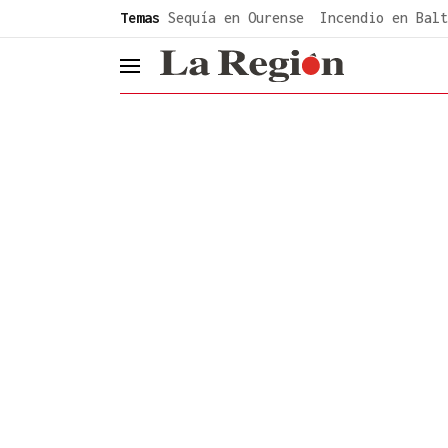
common.go-to-content
Temas
Sequía en Ourense
Incendio en Balt
header.menu.open