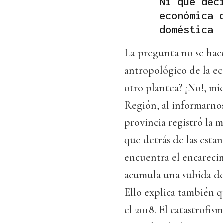
Ni qué dec
económica 
doméstica
La pregunta no se hac
antropológico de la e
otro plantea? ¡No!, m
Región, al informarnos
provincia registró la 
que detrás de las esta
encuentra el encarecim
acumula una subida del
Ello explica también q
el 2018. El catastrofis