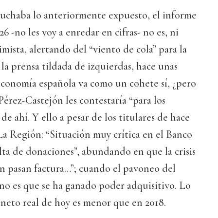
escuchaba lo anteriormente expuesto, el informe
6 -no les voy a enredar en cifras- no es, ni
ista, alertando del “viento de cola” para la
la prensa tildada de izquierdas, hace unas
economía española va como un cohete sí, ¿pero
Pérez-Castejón les contestaría “para los
 de ahí. Y ello a pesar de los titulares de hace
La Región: “Situación muy crítica en el Banco
lta de donaciones”, abundando en que la crisis
ón pasan factura…”; cuando el pavoneo del
no es que se ha ganado poder adquisitivo. Lo
o neto real de hoy es menor que en 2018.