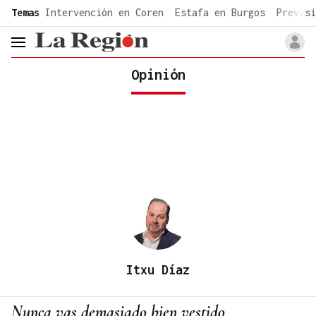
common.go-to-content
Temas
Intervención en Coren
Estafa en Burgos
Previsi
header.menu.open
Opinión
Itxu Díaz
Nunca vas demasiado bien vestido