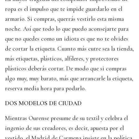
ropa es el impulso que te impide guardarlo en el
armario. Si compras, querrás vestirlo esta misma
noche. Así que todo lo que puedo aconsejarte para
que no quedes como un idiota es que no te olvides
de cortar la etiqueta. Cuanto más cutre sea la tienda,
más etiquetas, plásticos, alfileres, y protectores
plásticos deberás cortar. De modo que si compras
algo muy, muy barato, más que arrancarle la etiqueta,
reserva media hora para podarlo.
DOS MODELOS DE CIUDAD
Mientras Ourense presume de su textil y celebra el
ingenio de sus creadores, es decir, apuesta por el
vestido, el Madrid de Carmena insiste en la política