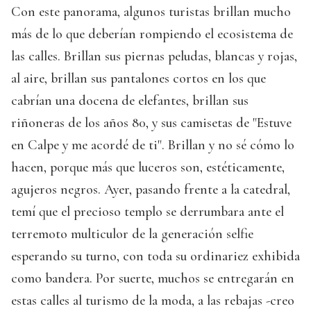
Con este panorama, algunos turistas brillan mucho
más de lo que deberían rompiendo el ecosistema de
las calles. Brillan sus piernas peludas, blancas y rojas,
al aire, brillan sus pantalones cortos en los que
cabrían una docena de elefantes, brillan sus
riñoneras de los años 80, y sus camisetas de "Estuve
en Calpe y me acordé de ti". Brillan y no sé cómo lo
hacen, porque más que luceros son, estéticamente,
agujeros negros. Ayer, pasando frente a la catedral,
temí que el precioso templo se derrumbara ante el
terremoto multiculor de la generación selfie
esperando su turno, con toda su ordinariez exhibida
como bandera. Por suerte, muchos se entregarán en
estas calles al turismo de la moda, a las rebajas -creo