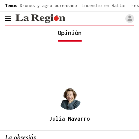
common.go-to-content
Temas
Drones y agro ourensano
Incendio en Baltar
Fes
header.menu.open
Opinión
Julia Navarro
La obsesión