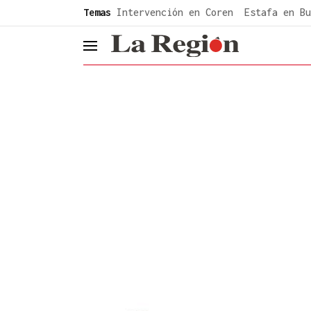
common.go-to-content
Temas
Intervención en Coren
Estafa en Bu
header.menu.open