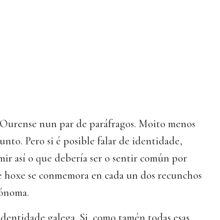
e Ourense nun par de paráfragos. Moito menos
unto. Pero si é posible falar de identidade,
umir así o que debería ser o sentir común por
ue hoxe se conmemora en cada un dos recunchos
ónoma.
dentidade galega. Si, como tamén todas esas