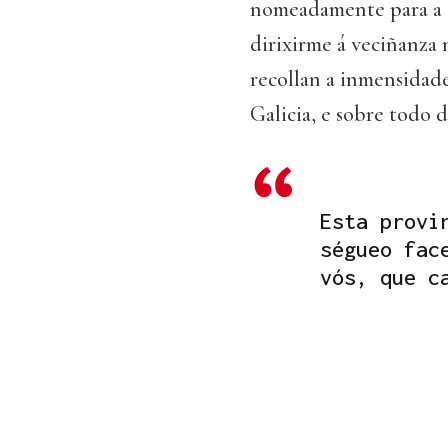
nomeadamente para a c
dirixirme á veciñanza 
recollan a inmensidad
Galicia, e sobre todo 
Esta provi
ségueo fac
vós, que c