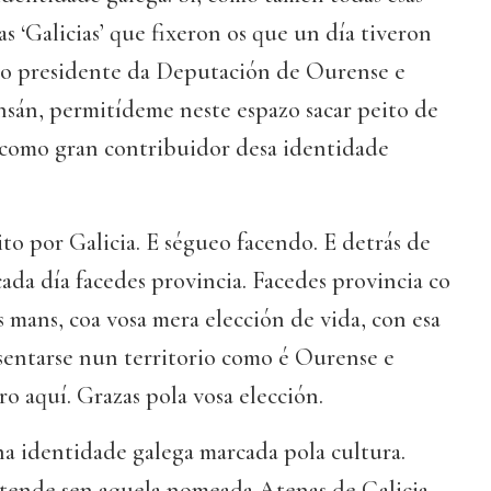
sas ‘Galicias’ que fixeron os que un día tiveron
mo presidente da Deputación de Ourense e
sán, permitídeme neste espazo sacar peito de
como gran contribuidor desa identidade
ito por Galicia. E ségueo facendo. E detrás de
cada día facedes provincia. Facedes provincia co
s mans, coa vosa mera elección de vida, con esa
sentarse nun territorio como é Ourense e
ro aquí. Grazas pola vosa elección.
 identidade galega marcada pola cultura.
tende sen aquela nomeada Atenas de Galicia,