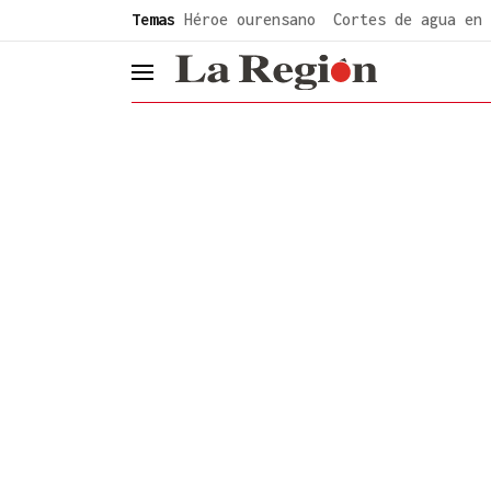
common.go-to-content
Temas
Héroe ourensano
Cortes de agua en 
header.menu.open