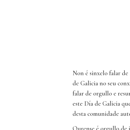
Non é sinxelo falar d
de Galicia no seu conx
falar de orgullo e res
este Día de Galicia q
desta comunidade aut
Ourense é orgullo de i