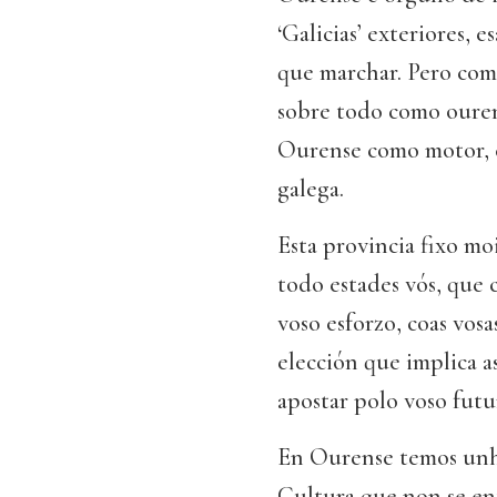
‘Galicias’ exteriores, e
que marchar. Pero co
sobre todo como ouren
Ourense como motor, 
galega.
Esta provincia fixo mo
todo estades vós, que 
voso esforzo, coas vosa
elección que implica a
apostar polo voso futu
En Ourense temos unha
Cultura que non se en