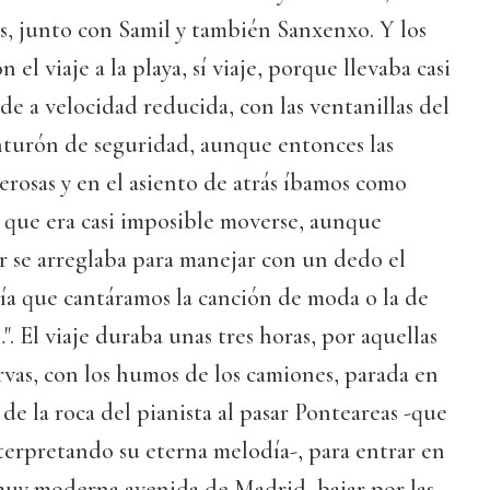
s, junto con Samil y también Sanxenxo. Y los
el viaje a la playa, sí viaje, porque llevaba casi
de a velocidad reducida, con las ventanillas del
inturón de seguridad, aunque entonces las
merosas y en el asiento de atrás íbamos como
s que era casi imposible moverse, aunque
 se arreglaba para manejar con un dedo el
a que cantáramos la canción de moda o la de
…". El viaje duraba unas tres horas, por aquellas
urvas, con los humos de los camiones, parada en
de la roca del pianista al pasar Ponteareas -que
interpretando su eterna melodía-, para entrar en
muy moderna avenida de Madrid, bajar por las