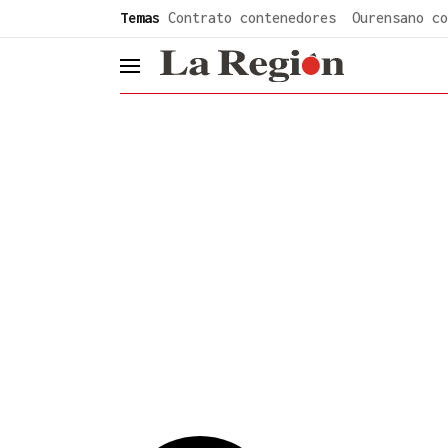
common.go-to-content
Temas
Contrato contenedores
Ourensano co
header.menu.open