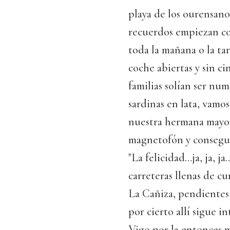
playa de los ourensano
recuerdos empiezan con 
toda la mañana o la tar
coche abiertas y sin c
familias solían ser nu
sardinas en lata, vamo
nuestra hermana mayor
magnetofón y conseguí
"La felicidad…ja, ja, ja
carreteras llenas de c
La Cañiza, pendientes 
por cierto allí sigue 
Vigo por la entonces 