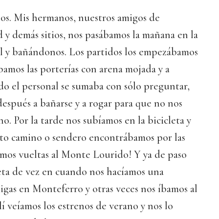
s. Mis hermanos, nuestros amigos de
y demás sitios, nos pasábamos la mañana en la
ol y bañándonos. Los partidos los empezábamos
amos las porterías con arena mojada y a
do el personal se sumaba con sólo preguntar,
 después a bañarse y a rogar para que no nos
no. Por la tarde nos subíamos en la bicicleta y
to camino o sendero encontrábamos por las
imos vueltas al Monte Lourido! Y ya de paso
leta de vez en cuando nos hacíamos una
igas en Monteferro y otras veces nos íbamos al
lí veíamos los estrenos de verano y nos lo