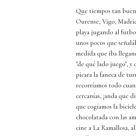
Que tiempos tan bueno
Ourense, Vigo, Madrid 
playa jugando al futb
unos pocos que señaláb
medida que iba llegan
"de qué lado juego", y
picara la faneca de tur
recorríamos todo cuan
cercanías, ¡anda que d
que cogíamos la bicic
chocolatada con las am
cine a La Ramallosa, al