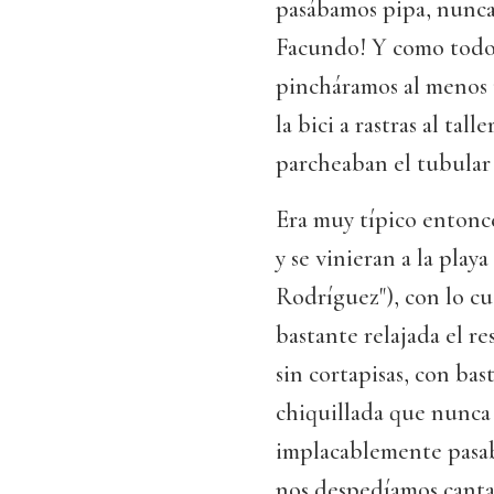
pasábamos pipa, nunca
Facundo! Y como todo 
pincháramos al menos u
la bici a rastras al ta
parcheaban el tubular
Era muy típico entonce
y se vinieran a la playa
Rodríguez"), con lo cua
bastante relajada el re
sin cortapisas, con ba
chiquillada que nunca 
implacablemente pasab
nos despedíamos canta