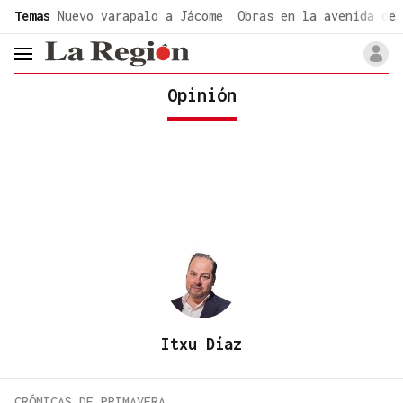
common.go-to-content
Temas
Nuevo varapalo a Jácome
Obras en la avenida de 
header.menu.open
Opinión
Itxu Díaz
CRÓNICAS DE PRIMAVERA