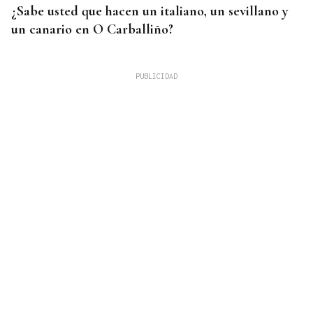
¿Sabe usted que hacen un italiano, un sevillano y
un canario en O Carballiño?
RIESGO DE INCENDIOS
Activada la alerta amarilla por calor en Ourense
para este lunes