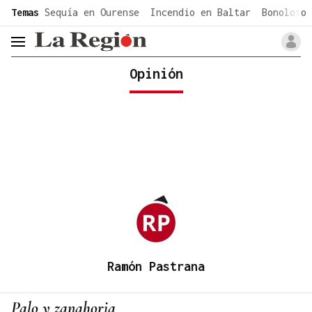
common.go-to-content
Temas
Sequía en Ourense
Incendio en Baltar
Bonoloto 
header.menu.open
Opinión
Ramón Pastrana
Palo y zanahoria