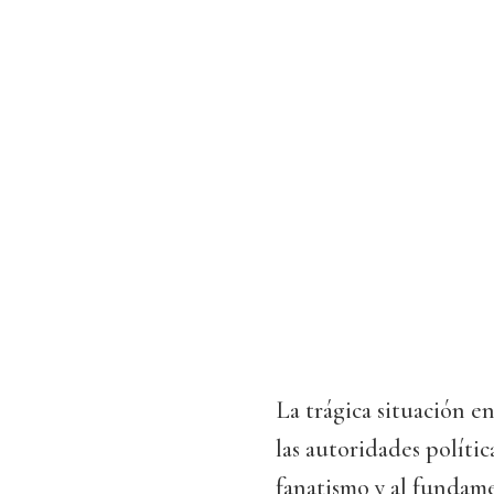
La trágica situación e
las autoridades polític
fanatismo y al fundame