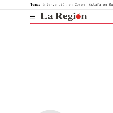
common.go-to-content
Temas
Intervención en Coren
Estafa en Bu
header.menu.open