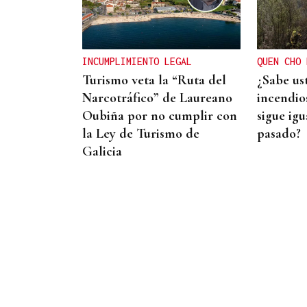
O AFIADOR
Un día haberá autobuses
INCUMPLIMIENTO LEGAL
QUEN CHO 
Turismo veta la “Ruta del
¿Sabe us
Narcotráfico” de Laureano
incendios
Oubiña por no cumplir con
sigue igu
la Ley de Turismo de
pasado?
Galicia
ESPACIO SCHENGEN
España exige a Italia