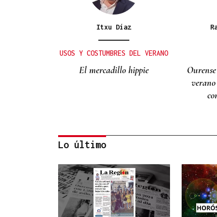
Itxu Díaz
R
USOS Y COSTUMBRES DEL VERANO
El mercadillo hippie
Ourense
verano
co
Lo último
Lalo Pavón
O AFIADOR