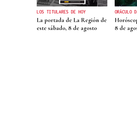
Un día haberá autobuses
LOS TITULARES DE HOY
ORÁCULO D
La portada de La Región de
Horóscop
este sábado, 8 de agosto
8 de ago
BOLETO PREMIADO
La Bonoloto reparte más de
un millón de euros en esta
villa de la provincia
Ourense