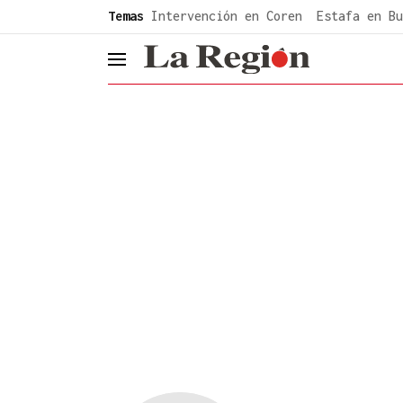
common.go-to-content
Temas
Intervención en Coren
Estafa en Bu
header.menu.open