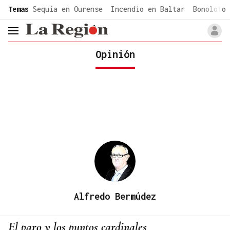
common.go-to-content
Temas
Sequía en Ourense
Incendio en Baltar
Bonoloto 
header.menu.open
Opinión
Alfredo Bermúdez
El paro y los puntos cardinales