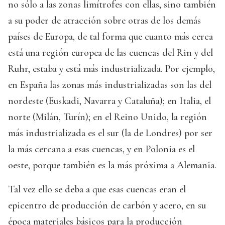
no sólo a las zonas limítrofes con ellas, sino también
a su poder de atracción sobre otras de los demás
países de Europa, de tal forma que cuanto más cerca
está una región europea de las cuencas del Rin y del
Ruhr, estaba y está más industrializada. Por ejemplo,
en España las zonas más industrializadas son las del
nordeste (Euskadi, Navarra y Cataluña); en Italia, el
norte (Milán, Turín); en el Reino Unido, la región
más industrializada es el sur (la de Londres) por ser
la más cercana a esas cuencas, y en Polonia es el
oeste, porque también es la más próxima a Alemania.
Tal vez ello se deba a que esas cuencas eran el
epicentro de producción de carbón y acero, en su
época materiales básicos para la producción