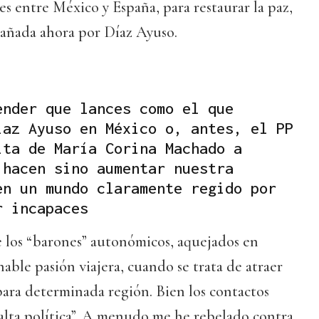
es entre México y España, para restaurar la paz,
añada ahora por Díaz Ayuso.
ender que lances como el que
íaz Ayuso en México o, antes, el PP
ita de María Corina Machado a
 hacen sino aumentar nuestra
en un mundo claramente regido por
r incapaces
de los “barones” autonómicos, aquejados en
nable pasión viajera, cuando se trata de atraer
 para determinada región. Bien los contactos
 “alta política”. A menudo me he rebelado contra