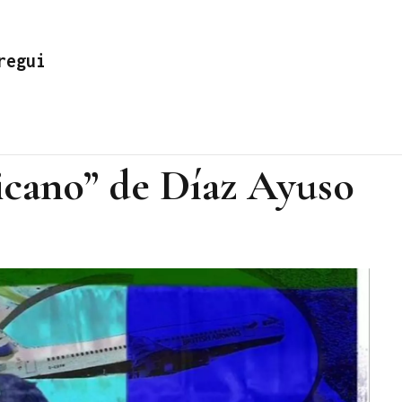
regui
icano” de Díaz Ayuso