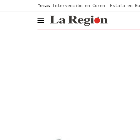
common.go-to-content
Temas
Intervención en Coren
Estafa en Bu
header.menu.open