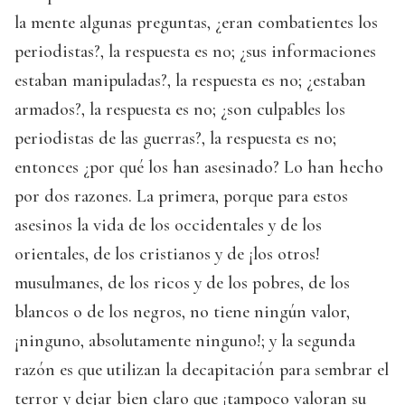
la mente algunas preguntas, ¿eran combatientes los
periodistas?, la respuesta es no; ¿sus informaciones
estaban manipuladas?, la respuesta es no; ¿estaban
armados?, la respuesta es no; ¿son culpables los
periodistas de las guerras?, la respuesta es no;
entonces ¿por qué los han asesinado? Lo han hecho
por dos razones. La primera, porque para estos
asesinos la vida de los occidentales y de los
orientales, de los cristianos y de ¡los otros!
musulmanes, de los ricos y de los pobres, de los
blancos o de los negros, no tiene ningún valor,
¡ninguno, absolutamente ninguno!; y la segunda
razón es que utilizan la decapitación para sembrar el
terror y dejar bien claro que ¡tampoco valoran su