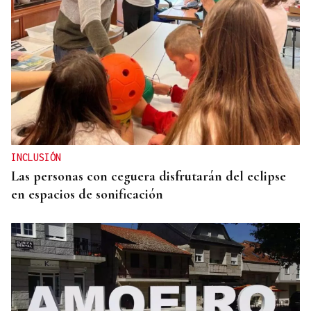
Itxu Díaz
CRÓNICAS DE VERANO
El doble bikini como filosofía de vida
INCLUSIÓN
Las personas con ceguera disfrutarán del eclipse
en espacios de sonificación