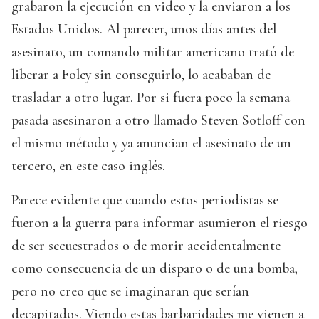
grabaron la ejecución en video y la enviaron a los
Estados Unidos. Al parecer, unos días antes del
asesinato, un comando militar americano trató de
liberar a Foley sin conseguirlo, lo acababan de
trasladar a otro lugar. Por si fuera poco la semana
pasada asesinaron a otro llamado Steven Sotloff con
el mismo método y ya anuncian el asesinato de un
tercero, en este caso inglés.
Parece evidente que cuando estos periodistas se
fueron a la guerra para informar asumieron el riesgo
de ser secuestrados o de morir accidentalmente
como consecuencia de un disparo o de una bomba,
pero no creo que se imaginaran que serían
decapitados. Viendo estas barbaridades me vienen a