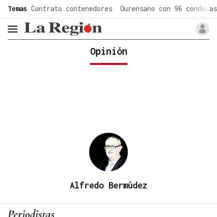
common.go-to-content
Temas
Contrato contenedores
Ourensano con 96 condenas
header.menu.open
Opinión
Alfredo Bermúdez
Periodistas