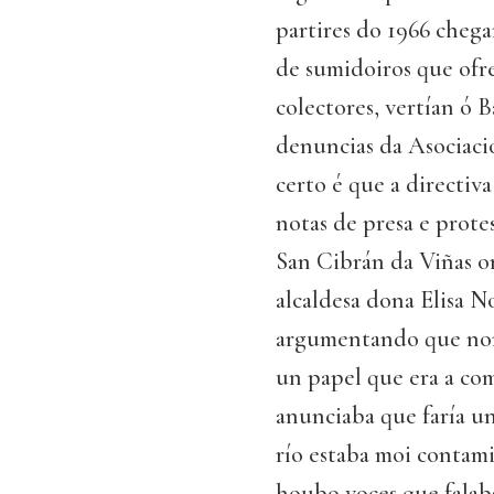
partires do 1966 chega
de sumidoiros que ofre
colectores, vertían ó 
denuncias da Asociació
certo é que a directiva
notas de presa e prote
San Cibrán da Viñas on
alcaldesa dona Elisa N
argumentando que non
un papel que era a co
anunciaba que faría u
río estaba moi contami
houbo voces que falab