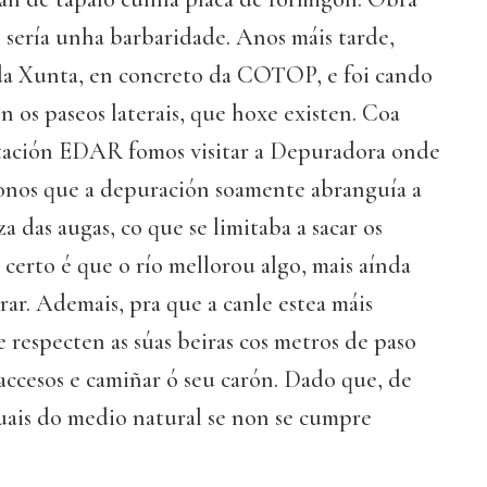
s sería unha barbaridade. Anos máis tarde,
 da Xunta, en concreto da COTOP, e foi cando
on os paseos laterais, que hoxe existen. Coa
tación EDAR fomos visitar a Depuradora onde
onos que a depuración soamente abranguía a
a das augas, co que se limitaba a sacar os
 certo é que o río mellorou algo, mais aínda
ar. Ademais, pra que a canle estea máis
 respecten as súas beiras cos metros de paso
accesos e camiñar ó seu carón. Dado que, de
tuais do medio natural se non se cumpre