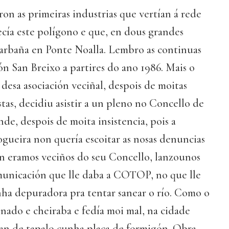
ron as primeiras industrias que vertían á rede
cía este polígono e que, en dous grandes
Barbaña en Ponte Noalla. Lembro as continuas
n San Breixo a partires do ano 1986. Mais o
 desa asociación veciñal, despois de moitas
stas, decidiu asistir a un pleno no Concello de
de, despois de moita insistencia, pois a
ogueira non quería escoitar as nosas denuncias
 eramos veciños do seu Concello, lanzounos
municación que lle daba a COTOP, no que lle
nha depuradora pra tentar sanear o río. Como o
nado e cheiraba e fedía moi mal, na cidade
an de tapalo cunha placa de formigón. Obra