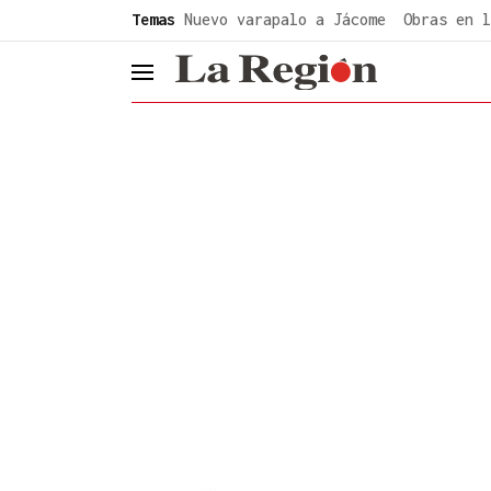
common.go-to-content
Temas
Nuevo varapalo a Jácome
Obras en l
header.menu.open