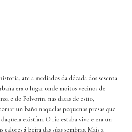
istoria, ate a mediados da década dos sesenta
rbaña era o lugar onde moitos veciños de
sa e do Polvorín, nas datas de estío,
 tomar un baño naquelas pequenas presas que
daquela existían. O río estaba vivo e era un
as calores á beira das súas sombras. Mais a