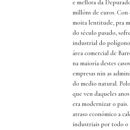
e mellora da Depurado
millóns de euros. Con
moita lentitude, pra m
do século pasado, sof
industrial do polígono
área comercial de Bar
na maioría destes casos
empresas nin as admini
do medio natural. Polo
que ven daqueles anos
era modernizar o pais.
atraso económico a cal
industriais por todo o