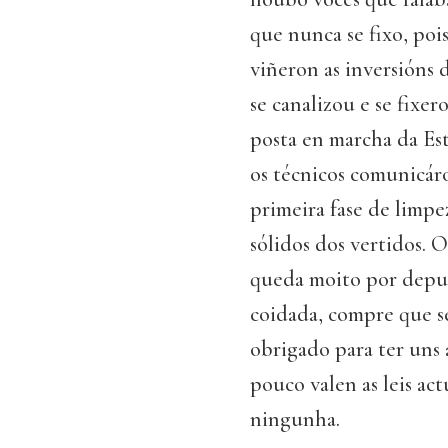
que nunca se fixo, poi
viñeron as inversións
se canalizou e se fixer
posta en marcha da Es
os técnicos comunicár
primeira fase de limpez
sólidos dos vertidos. O
queda moito por depur
coidada, compre que se
obrigado para ter uns 
pouco valen as leis ac
ningunha.