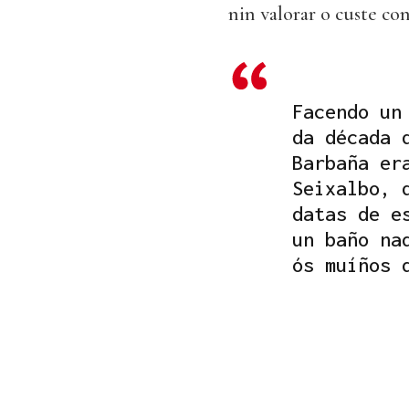
nin valorar o custe co
Facendo un
da década 
Barbaña er
Seixalbo, 
datas de e
un baño na
ós muíños 