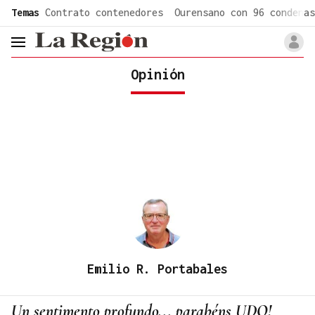
common.go-to-content
Temas
Contrato contenedores
Ourensano con 96 condenas
header.menu.open
Opinión
Emilio R. Portabales
Un sentimento profundo... parabéns UDO!