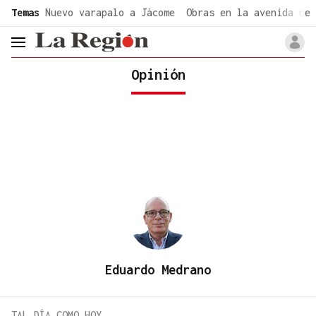
common.go-to-content
Temas
Nuevo varapalo a Jácome
Obras en la avenida de 
header.menu.open
Opinión
Eduardo Medrano
TAL DÍA COMO HOY