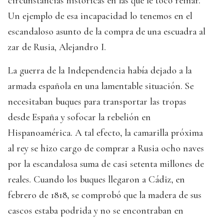
circunstancias históricas en las que le tocó reinar.
Un ejemplo de esa incapacidad lo tenemos en el
escandaloso asunto de la compra de una escuadra al
zar de Rusia, Alejandro I.
La guerra de la Independencia había dejado a la
armada española en una lamentable situación. Se
necesitaban buques para transportar las tropas
desde España y sofocar la rebelión en
Hispanoamérica. A tal efecto, la camarilla próxima
al rey se hizo cargo de comprar a Rusia ocho naves
por la escandalosa suma de casi setenta millones de
reales. Cuando los buques llegaron a Cádiz, en
febrero de 1818, se comprobó que la madera de sus
cascos estaba podrida y no se encontraban en