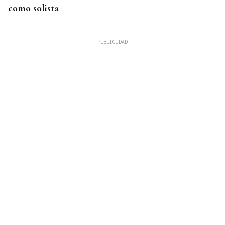
como solista
INVERSIONES INTERNACIONALES
La firma española Sainsel desarrollará el sistema
de combate de un patrullero de la Armada
colombiana