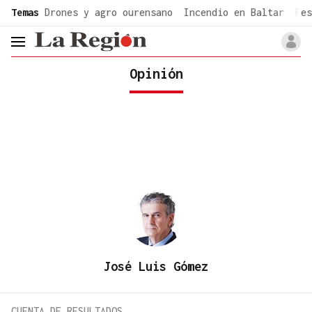
common.go-to-content
Temas
Drones y agro ourensano
Incendio en Baltar
Fes
header.menu.open
Opinión
José Luis Gómez
CUENTA DE RESULTADOS