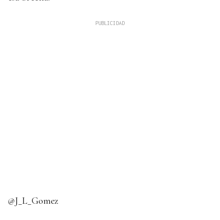
@J_L_Gomez