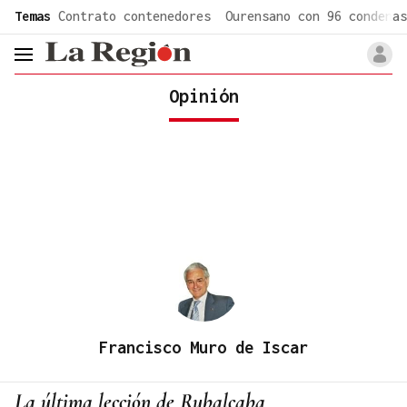
common.go-to-content
Temas
Contrato contenedores
Ourensano con 96 condenas
header.menu.open
Opinión
Francisco Muro de Iscar
La última lección de Rubalcaba