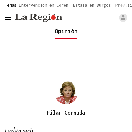
common.go-to-content
Temas
Intervención en Coren
Estafa en Burgos
Previsi
header.menu.open
Opinión
Pilar Cernuda
Urdangarin