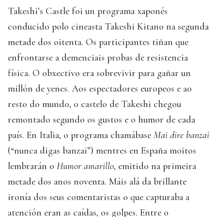
Takeshi’s Castle foi un programa xaponés
conducido polo cineasta Takeshi Kitano na segunda
metade dos oitenta. Os participantes tiñan que
enfrontarse a demenciais probas de resistencia
física. O obxectivo era sobrevivir para gañar un
millón de yenes. Aos espectadores europeos e ao
resto do mundo, o castelo de Takeshi chegou
remontado segundo os gustos e o humor de cada
país. En Italia, o programa chamábase
Mai dire banzai
(“nunca digas banzai”) mentres en España moitos
lembrarán o
Humor amarillo
, emitido na primeira
metade dos anos noventa. Máis alá da brillante
ironía dos seus comentaristas o que capturaba a
atención eran as caídas, os golpes. Entre o