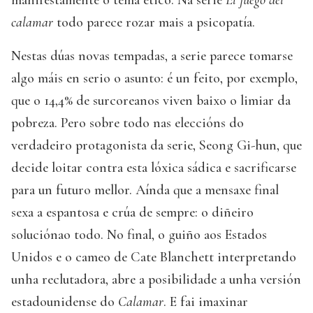
calamar
todo parece rozar mais a psicopatía.
Nestas dúas novas tempadas, a serie parece tomarse
algo máis en serio o asunto: é un feito, por exemplo,
que o 14,4% de surcoreanos viven baixo o limiar da
pobreza. Pero sobre todo nas eleccións do
verdadeiro protagonista da serie, Seong Gi-hun, que
decide loitar contra esta lóxica sádica e sacrificarse
para un futuro mellor. Aínda que a mensaxe final
sexa a espantosa e crúa de sempre: o diñeiro
soluciónao todo. No final, o guiño aos Estados
Unidos e o cameo de Cate Blanchett interpretando
unha reclutadora, abre a posibilidade a unha versión
estadounidense do
Calamar
. E fai imaxinar