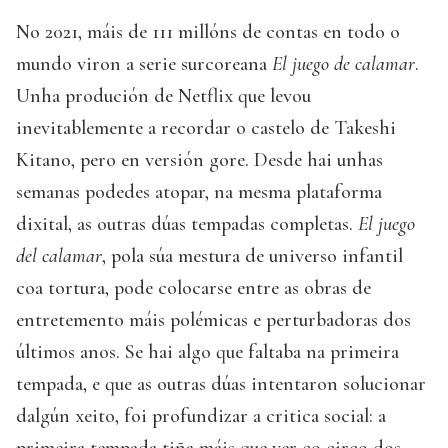
No 2021, máis de 111 millóns de contas en todo o
mundo viron a serie surcoreana
El juego de calamar
.
Unha produción de Netflix que levou
inevitablemente a recordar o castelo de Takeshi
Kitano, pero en versión gore. Desde hai unhas
semanas podedes atopar, na mesma plataforma
dixital, as outras dúas tempadas completas.
El juego
del calamar
, pola súa mestura de universo infantil
coa tortura, pode colocarse entre as obras de
entretemento máis polémicas e perturbadoras dos
últimos anos. Se hai algo que faltaba na primeira
tempada, e que as outras dúas intentaron solucionar
dalgún xeito, foi profundizar a critica social: a
primeira tempada tiña máis que ver co circo dos