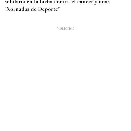
solidaria en la lucha contra el cáncer y unas
"Xornadas de Deporte"
CUIDAR LOS ECOSISTEMAS COSTEROS
Las claves para reducir los residuos y mantener las
playas limpias este verano