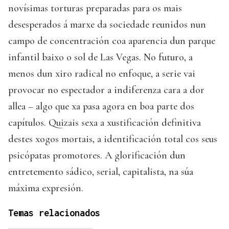
novísimas torturas preparadas para os mais
desesperados á marxe da sociedade reunidos nun
campo de concentración coa aparencia dun parque
infantil baixo o sol de Las Vegas. No futuro, a
menos dun xiro radical no enfoque, a serie vai
provocar no espectador a indiferenza cara a dor
allea – algo que xa pasa agora en boa parte dos
capítulos. Quizais sexa a xustificación definitiva
destes xogos mortais, a identificación total cos seus
psicópatas promotores. A glorificación dun
entretemento sádico, serial, capitalista, na súa
máxima expresión.
Temas relacionados