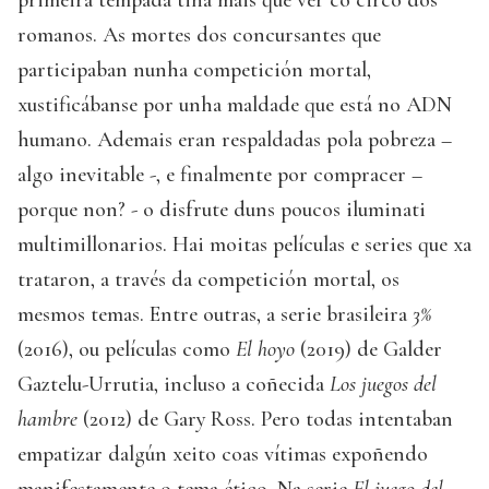
romanos. As mortes dos concursantes que
participaban nunha competición mortal,
xustificábanse por unha maldade que está no ADN
humano. Ademais eran respaldadas pola pobreza –
algo inevitable -, e finalmente por compracer –
porque non? - o disfrute duns poucos iluminati
multimillonarios. Hai moitas películas e series que xa
trataron, a través da competición mortal, os
mesmos temas. Entre outras, a serie brasileira
3%
(2016), ou películas como
El hoyo
(2019) de Galder
Gaztelu-Urrutia, incluso a coñecida
Los juegos del
hambre
(2012) de Gary Ross. Pero todas intentaban
empatizar dalgún xeito coas vítimas expoñendo
manifestamente o tema ético. Na serie
El juego del