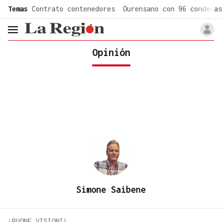
common.go-to-content
Temas
Contrato contenedores
Ourensano con 96 condenas
header.menu.open
Opinión
Simone Saibene
¡BUONE VISIONI!