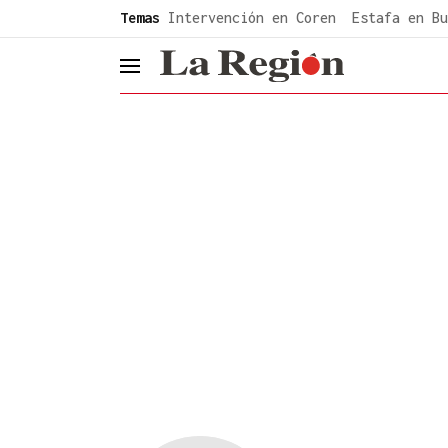
common.go-to-content
Temas
Intervención en Coren
Estafa en Bu
header.menu.open