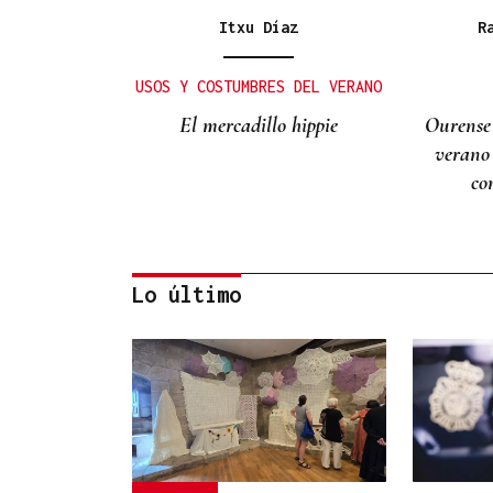
Itxu Díaz
R
USOS Y COSTUMBRES DEL VERANO
El mercadillo hippie
Ourense
verano
co
Lo último
Lalo Pavón
O AFIADOR
Un día haberá autobuses