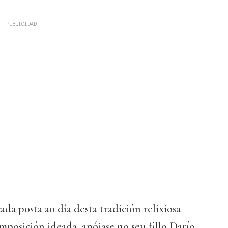
ada posta ao día desta tradición relixiosa
omposición ideada, apóiase no seu fillo Darío,