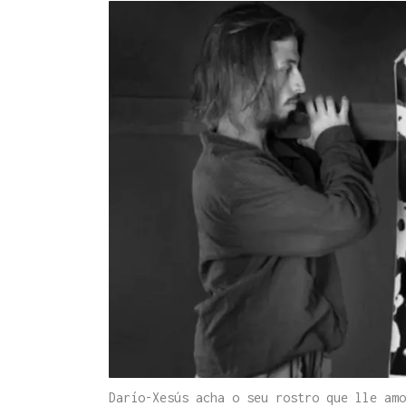
Darío-Xesús acha o seu rostro que lle amo