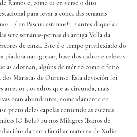
de Ramos e, como di en verso o dito
tacional para levar a conta das semanas
mos... / en Pascua estamos!”. E antes daquela a
as sete semanas-pernas da antiga Vella da
rcores de cinza. Este é o tempo privilexiado do
a piadosa nas igrexas, base dos cadros e relevos
ue as adornan, algúns de mérito como o feito
 dos Maristas de Ourense. Esta devoción foi
es arredor dos adros que as circunda, mais
divas eran abundantes, nomeadamente en
nse preto deles capelas contendo as escenas
Ermitas (O Bolo) ou nos Milagres (Baños de
ediacións da terra familiar materna de Xulio