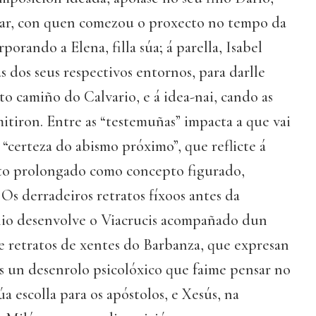
lar, con quen comezou o proxecto no tempo da
porando a Elena, filla súa; á parella, Isabel
s dos seus respectivos entornos, para darlle
to camiño do Calvario, e á idea-nai, cando as
tiron. Entre as “testemuñas” impacta a que vai
a “certeza do abismo próximo”, que reflicte á
to prolongado como concepto figurado,
Os derradeiros retratos fíxoos antes da
lio desenvolve o Viacrucis acompañado dun
 retratos de xentes do Barbanza, que expresan
Eis un desenrolo psicolóxico que faime pensar no
a escolla para os apóstolos, e Xesús, na