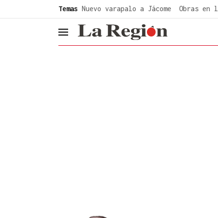
common.go-to-content
Temas
Nuevo varapalo a Jácome
Obras en l
header.menu.open