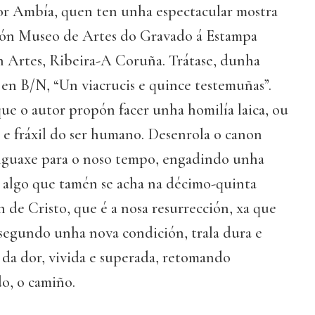
por Ambía, quen ten unha espectacular mostra
ión Museo de Artes do Gravado á Estampa
 Artes, Ribeira-A Coruña. Trátase, dunha
 en B/N, “Un viacrucis e quince testemuñas”.
ue o autor propón facer unha homilía laica, ou
e e fráxil do ser humano. Desenrola o canon
nguaxe para o noso tempo, engadindo unha
 algo que tamén se acha na décimo-quinta
n de Cristo, que é a nosa resurrección, xa que
 segundo unha nova condición, trala dura e
 da dor, vivida e superada, retomando
o, o camiño.