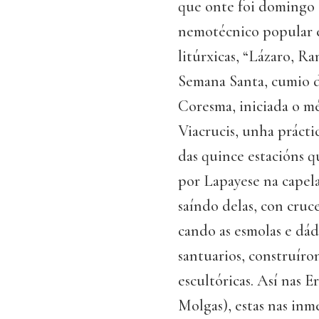
que onte foi domingo 
nemotécnico popular es
litúrxicas, “Lázaro, Ra
Semana Santa, cumio d
Coresma, iniciada o mé
Viacrucis, unha práctic
das quince estacións q
por Lapayese na capela
saíndo delas, con cruc
cando as esmolas e dá
santuarios, construíro
escultóricas. Así nas 
Molgas), estas nas inm