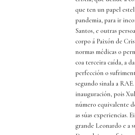
que ten un papel este
pandemia, para ir incor
Santos, e outras persoa
corpo á Paixón de Cris
normas médicas o permi
coa terceira caída, a d
perfección o sufrimen
segundo sinala a RAE. 
inauguración, pois Xu
número equivalente de
as súas experiencias. 
grande Leonardo e a sú