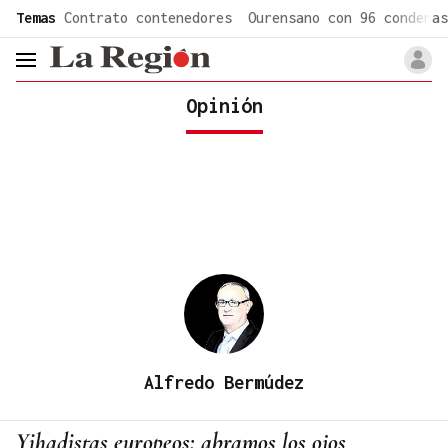
common.go-to-content
Temas
Contrato contenedores
Ourensano con 96 condenas
header.menu.open
Opinión
Alfredo Bermúdez
Yihadistas europeos: abramos los ojos