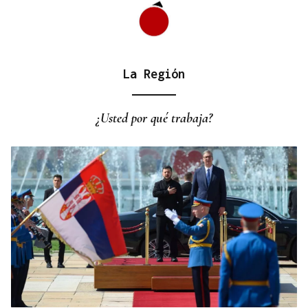
Itxu Díaz
CRÓNICAS DE VERANO
El doble bikini como filosofía de vida
La Región
¿Usted por qué trabaja?