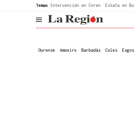
common.go-to-content
Temas
Intervención en Coren
Estafa en Bu
header.menu.open
Ourense
Amoeiro
Barbadás
Coles
Esgos