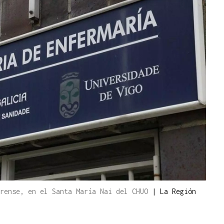
urense, en el Santa María Nai del CHUO
|
La Región