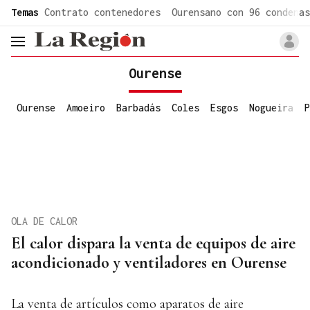
common.go-to-content
Temas
Contrato contenedores
Ourensano con 96 condenas
header.menu.open
Ourense
Ourense
Amoeiro
Barbadás
Coles
Esgos
Nogueira
P
OLA DE CALOR
El calor dispara la venta de equipos de aire
acondicionado y ventiladores en Ourense
La venta de artículos como aparatos de aire