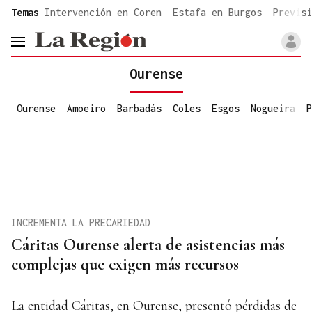
common.go-to-content
Temas
Intervención en Coren
Estafa en Burgos
Previsi
header.menu.open
Ourense
Ourense
Amoeiro
Barbadás
Coles
Esgos
Nogueira
P
INCREMENTA LA PRECARIEDAD
Cáritas Ourense alerta de asistencias más
complejas que exigen más recursos
La entidad Cáritas, en Ourense, presentó pérdidas de