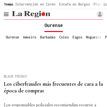
common.go-to-content
Temas
Intervención en Coren
Estafa en Burgos
Previsi
header.menu.open
Ourense
Ourense
Amoeiro
Barbadás
Coles
Esgos
Nogueira
P
BLACK FRIDAY
Los ciberfraudes más frecuentes de cara a la
época de compras
Los responsables policiales recomiendan recurrir a