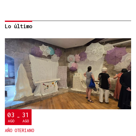
Lo último
MADRES LACTANTES
Una "tetada" en Ourense para hacer visible la
lactancia
03
31
-
AGO
AGO
AÑO OTERIANO