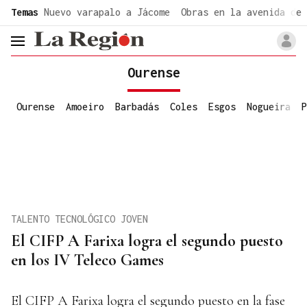
common.go-to-content
Temas
Nuevo varapalo a Jácome
Obras en la avenida de 
header.menu.open
Ourense
Ourense
Amoeiro
Barbadás
Coles
Esgos
Nogueira
P
TALENTO TECNOLÓGICO JOVEN
El CIFP A Farixa logra el segundo puesto
en los IV Teleco Games
El CIFP A Farixa logra el segundo puesto en la fase