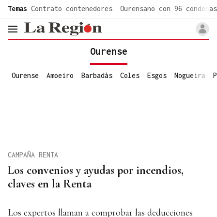
common.go-to-content
Temas
Contrato contenedores
Ourensano con 96 condenas
header.menu.open
Ourense
Ourense
Amoeiro
Barbadás
Coles
Esgos
Nogueira
P
CAMPAÑA RENTA
Los convenios y ayudas por incendios,
claves en la Renta
Los expertos llaman a comprobar las deducciones