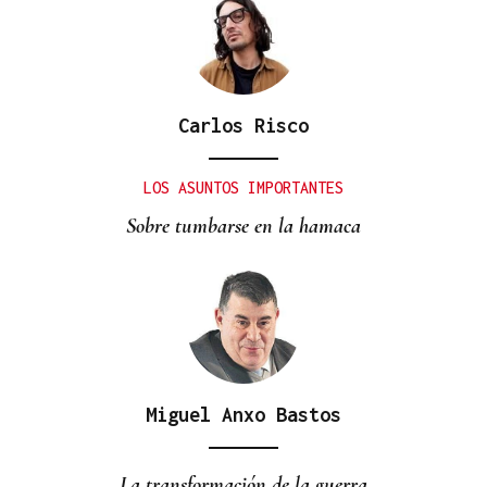
Carlos Risco
PARA EL ARREGLO INTEGRAL
Oporto, el modelo a seguir para recuperar el
LOS ASUNTOS IMPORTANTES
casco histórico de Ourense
Sobre tumbarse en la hamaca
Miguel Anxo Bastos
La transformación de la guerra