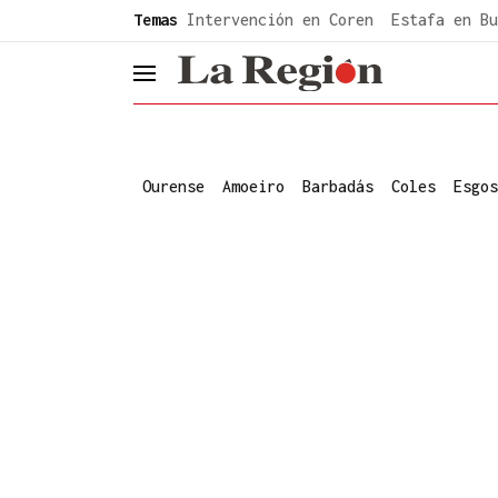
common.go-to-content
Temas
Intervención en Coren
Estafa en Bu
header.menu.open
Ourense
Amoeiro
Barbadás
Coles
Esgos