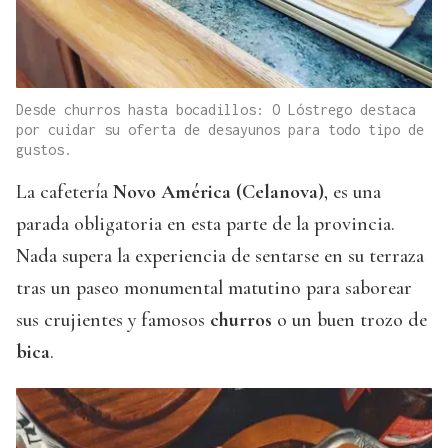
Desde churros hasta bocadillos: O Lóstrego destaca
por cuidar su oferta de desayunos para todo tipo de
gustos.
La cafetería
Novo América (Celanova)
, es una
parada obligatoria en esta parte de la provincia.
Nada supera la experiencia de sentarse en su terraza
tras un paseo monumental matutino para saborear
sus crujientes y famosos
churros
o un buen trozo de
bica
.