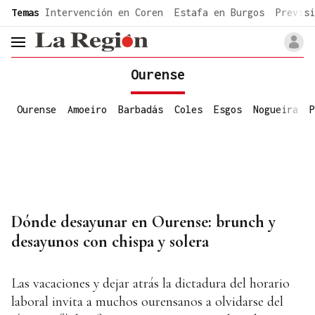
common.go-to-content
Temas
Intervención en Coren
Estafa en Burgos
Previsi
header.menu.open
Ourense
Ourense
Amoeiro
Barbadás
Coles
Esgos
Nogueira
P
Dónde desayunar en Ourense: brunch y
desayunos con chispa y solera
Las vacaciones y dejar atrás la dictadura del horario
laboral invita a muchos ourensanos a olvidarse del