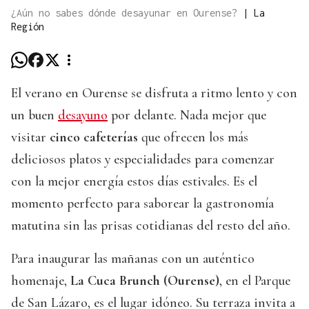
¿Aún no sabes dónde desayunar en Ourense?
|
La
Región
El verano en Ourense se disfruta a ritmo lento y con
un buen
desayuno
por delante. Nada mejor que
visitar
cinco cafeterías
que ofrecen los más
deliciosos platos y especialidades para comenzar
con la mejor energía estos días estivales. Es el
momento perfecto para saborear la gastronomía
matutina sin las prisas cotidianas del resto del año.
Para inaugurar las mañanas con un auténtico
homenaje,
La Cuca Brunch (Ourense)
, en el Parque
de San Lázaro, es el lugar idóneo. Su terraza invita a