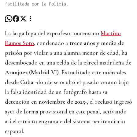
facilitada por la Policía.
La larga fuga del exprofesor ourensano
Martiño
Ramos Soto
, condenado a
trece años y medio de
prisión
por violar a una alumna menor de edad, ha
desembocado en una celda de la cárcel madrileña de
Aranjuez (Madrid VI)
. Extraditado este miércoles
desde
Cuba
-donde se ocultó el pasado verano bajo
la falsa identidad de un fotógrafo hasta su
detención en
noviembre de 2025
-, el recluso ingresó
ayer de forma provisional en este penal, activando
así el estricto engranaje del sistema penitenciario
español.