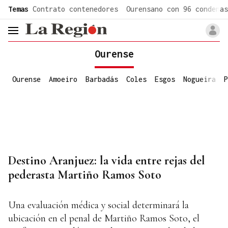
common.go-to-content
Temas
Contrato contenedores
Ourensano con 96 condenas
header.menu.open
Ourense
Ourense
Amoeiro
Barbadás
Coles
Esgos
Nogueira
P
Destino Aranjuez: la vida entre rejas del
pederasta Martiño Ramos Soto
Una evaluación médica y social determinará la
ubicación en el penal de Martiño Ramos Soto, el