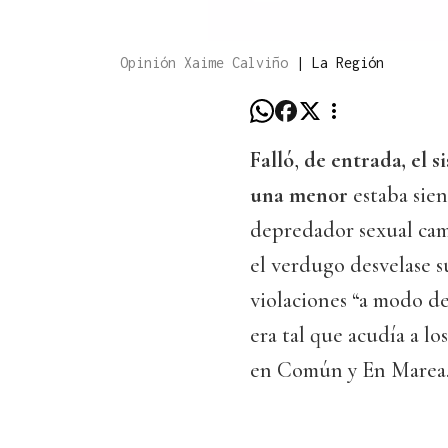
Opinión Xaime Calviño
|
La Región
Falló
,
de entrada, el 
una menor
estaba sie
depredador sexual ca
el verdugo desvelase s
violaciones “a modo de
era tal que acudía a l
en Común y En Marea