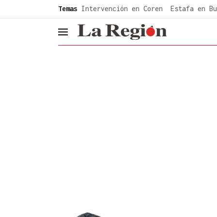
common.go-to-content
Temas
Intervención en Coren
Estafa en Bu
header.menu.open