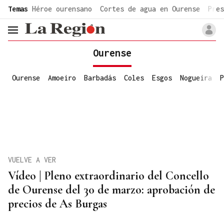
common.go-to-content
Temas
Héroe ourensano
Cortes de agua en Ourense
Pres
header.menu.open
Ourense
Ourense
Amoeiro
Barbadás
Coles
Esgos
Nogueira
P
VUELVE A VER
Vídeo | Pleno extraordinario del Concello
de Ourense del 30 de marzo: aprobación de
precios de As Burgas