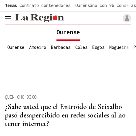
common.go-to-content
Temas
Contrato contenedores
Ourensano con 96 condenas
header.menu.open
Ourense
Ourense
Amoeiro
Barbadás
Coles
Esgos
Nogueira
P
QUEN CHO DIXO
¿Sabe usted que el Entroido de Seixalbo
pasó desapercibido en redes sociales al no
tener internet?