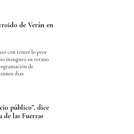
ntroido de Verán en
azó con temer lo peor
pio inauguró su verano
programación de
óximos días
cio público”, dice
 de las Fuerzas