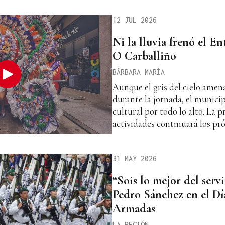
12 JUL 2026
Ni la lluvia frenó el E
O Carballiño
BÁRBARA MARÍA
Aunque el gris del cielo amen
durante la jornada, el munici
cultural por todo lo alto. La 
actividades continuará los pr
31 MAY 2026
“Sois lo mejor del servi
Pedro Sánchez en el Día
Armadas
LA REGIÓN