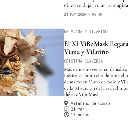
objetivo dejar volar la imagin
24 MAY 2026 - 05:50
EN VIANA Y VILARIÑO
El XI ViBoMask llegará el 20, 21 y
Viana y Vilariño
CRISTINA CLAVERÍA
Más de medio centenar de máscar
Ibérica se darán cita durante el f
de marzo en Viana do Bolo y
Vil
de la XI edición del Festival Int
Ibérica ViBoMask
.
Vilariño de Conso
21 mar
17 horas