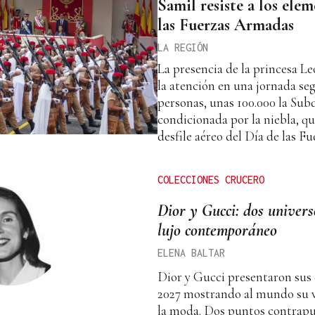
Samil resiste a los ele
las Fuerzas Armadas
LA REGIÓN
La presencia de la princesa L
la atención en una jornada se
personas, unas 100.000 la Sub
condicionada por la niebla, qu
desfile aéreo del Día de las 
COLECCIONES CRUCERO
Dior y Gucci: dos univers
lujo contemporáneo
ELENA BALTAR
Dior y Gucci presentaron sus 
2027 mostrando al mundo su v
la moda. Dos puntos contrap