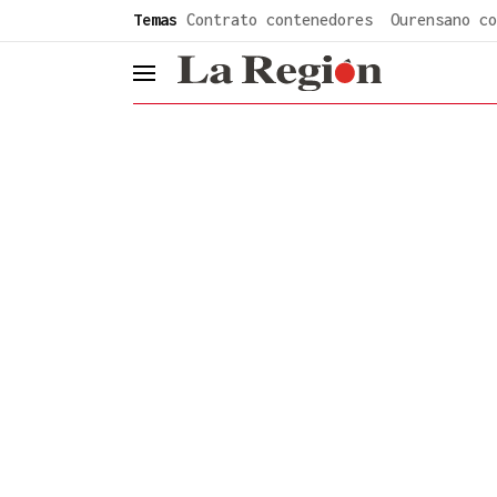
common.go-to-content
Temas
Contrato contenedores
Ourensano co
header.menu.open