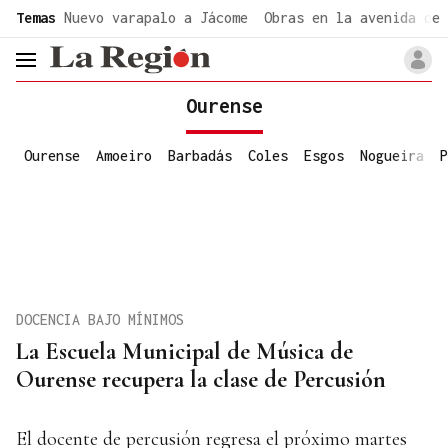
common.go-to-content
Temas
Nuevo varapalo a Jácome
Obras en la avenida de 
header.menu.open
Ourense
Ourense
Amoeiro
Barbadás
Coles
Esgos
Nogueira
P
DOCENCIA BAJO MÍNIMOS
La Escuela Municipal de Música de
Ourense recupera la clase de Percusión
El docente de percusión regresa el próximo martes